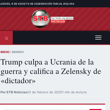
Saltar al contenido
JUEVES, 6 DE AGOSTO DE 2026
EDICIÓN TARIJA, BOLIVIA
⌂
INICIO
/ MUNDO
Trump culpa a Ucrania de la
guerra y califica a Zelensky de
«dictador»
Por STB Noticias
20 de febrero de 2025
1 min de lectura