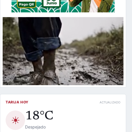
TARIJA HOY
ACTUALIZADO
18°C
☀
Despejado