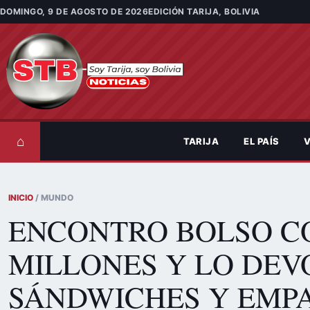
Saltar al contenido
DOMINGO, 9 DE AGOSTO DE 2026
EDICIÓN TARIJA, BOLIVIA
⌂
TARIJA
EL PAÍS
V
INICIO
/ MUNDO
ENCONTRO BOLSO C
MILLONES Y LO DEV
SÁNDWICHES Y EMP