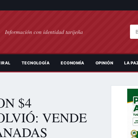
Bus
Información con identidad tarijeña
IRAL
TECNOLOGÍA
ECONOMÍA
OPINIÓN
LA PA
ON $4
OLVIÓ: VENDE
ANADAS