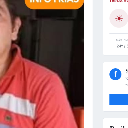
TARIJA H
☀
MÁX. / M
24° / 
f
N
n