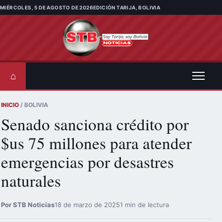
Saltar al contenido
MIÉRCOLES, 5 DE AGOSTO DE 2026
EDICIÓN TARIJA, BOLIVIA
⌂
INICIO
/ BOLIVIA
Senado sanciona crédito por
$us 75 millones para atender
emergencias por desastres
naturales
Por STB Noticias
18 de marzo de 2025
1 min de lectura