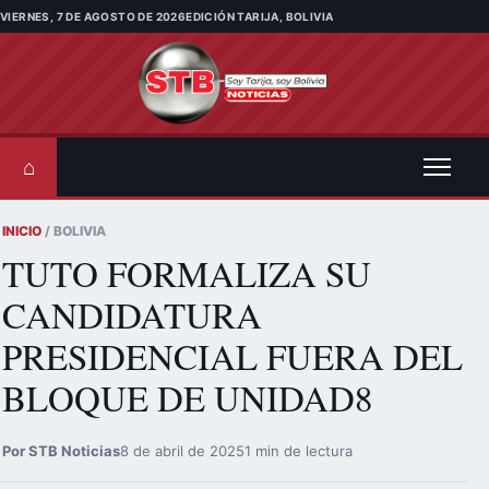
Saltar al contenido
VIERNES, 7 DE AGOSTO DE 2026
EDICIÓN TARIJA, BOLIVIA
⌂
INICIO
/ BOLIVIA
TUTO FORMALIZA SU
CANDIDATURA
PRESIDENCIAL FUERA DEL
BLOQUE DE UNIDAD8
Por STB Noticias
8 de abril de 2025
1 min de lectura