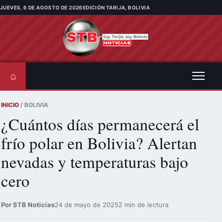
Saltar al contenido
JUEVES, 6 DE AGOSTO DE 2026
EDICIÓN TARIJA, BOLIVIA
⌂
INICIO
/ BOLIVIA
¿Cuántos días permanecerá el
frío polar en Bolivia? Alertan
nevadas y temperaturas bajo
cero
Por STB Noticias
24 de mayo de 2025
2 min de lectura