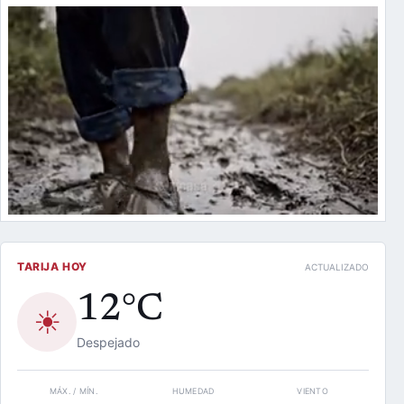
TARIJA HOY
ACTUALIZADO
12°C
☀
Despejado
MÁX. / MÍN.
HUMEDAD
VIENTO