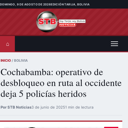
Saltar al contenido
DOMINGO, 9 DE AGOSTO DE 2026
EDICIÓN TARIJA, BOLIVIA
⌂
INICIO
/ BOLIVIA
Cochabamba: operativo de
desbloqueo en ruta al occidente
deja 5 policías heridos
Por STB Noticias
3 de junio de 2025
1 min de lectura