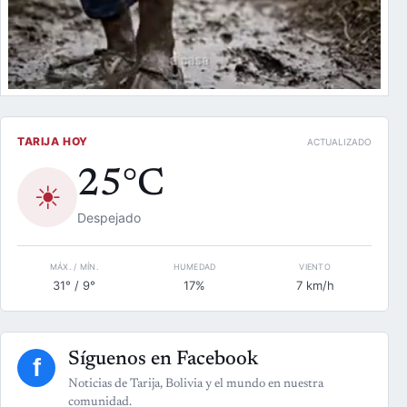
TARIJA HOY
ACTUALIZADO
25°C
☀
Despejado
MÁX. / MÍN.
HUMEDAD
VIENTO
31° / 9°
17%
7 km/h
Síguenos en Facebook
f
Noticias de Tarija, Bolivia y el mundo en nuestra
comunidad.