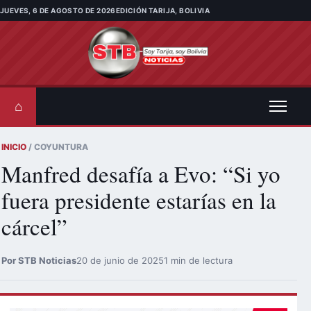
Saltar al contenido
JUEVES, 6 DE AGOSTO DE 2026
EDICIÓN TARIJA, BOLIVIA
⌂
INICIO
/ COYUNTURA
Manfred desafía a Evo: “Si yo
fuera presidente estarías en la
cárcel”
Por STB Noticias
20 de junio de 2025
1 min de lectura