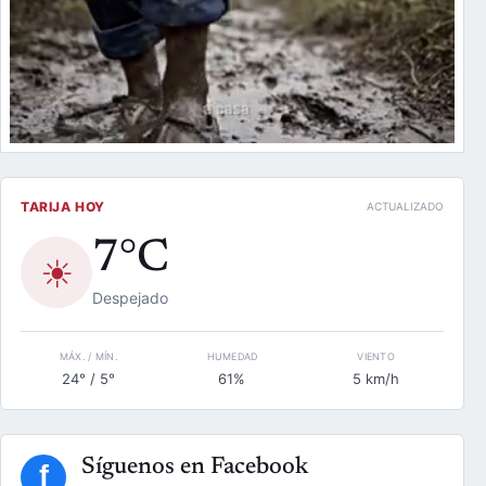
TARIJA HOY
ACTUALIZADO
7°C
☀
Despejado
MÁX. / MÍN.
HUMEDAD
VIENTO
24° / 5°
61%
5 km/h
Síguenos en Facebook
f