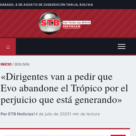
Saltar al contenido
SÁBADO, 8 DE AGOSTO DE 2026
EDICIÓN TARIJA, BOLIVIA
⌂
INICIO
/ BOLIVIA
«Dirigentes van a pedir que
Evo abandone el Trópico por el
perjuicio que está generando»
Por STB Noticias
14 de julio de 2025
1 min de lectura