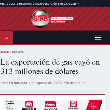
Saltar al contenido
MIÉRCOLES, 5 DE AGOSTO DE 2026
EDICIÓN TARIJA, BOLIVIA
⌂
INICIO
/ BOLIVIA
La exportación de gas cayó en
313 millones de dólares
Por STB Noticias
14 de agosto de 2025
2 min de lectura