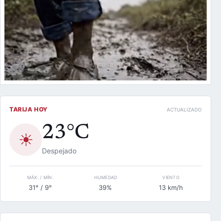
TARIJA HOY
ACTUALIZADO
23°C
☀
Despejado
MÁX. / MÍN.
HUMEDAD
VIENTO
31° / 9°
39%
13 km/h