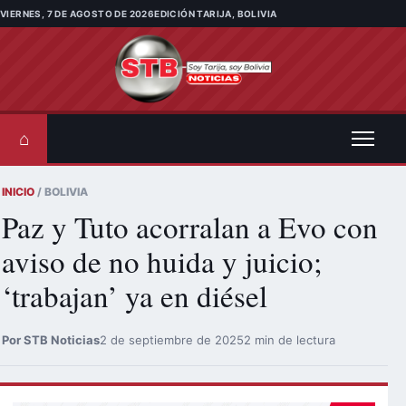
Saltar al contenido
VIERNES, 7 DE AGOSTO DE 2026
EDICIÓN TARIJA, BOLIVIA
⌂
INICIO
/ BOLIVIA
Paz y Tuto acorralan a Evo con
aviso de no huida y juicio;
‘trabajan’ ya en diésel
Por STB Noticias
2 de septiembre de 2025
2 min de lectura