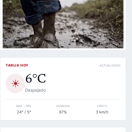
TARIJA HOY
ACTUALIZADO
6°C
☀
Despejado
MÁX. / MÍN.
HUMEDAD
VIENTO
24° / 5°
67%
3 km/h