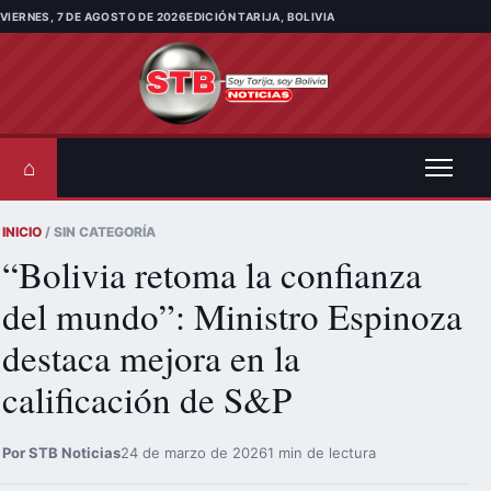
Saltar al contenido
VIERNES, 7 DE AGOSTO DE 2026
EDICIÓN TARIJA, BOLIVIA
⌂
INICIO
/ SIN CATEGORÍA
“Bolivia retoma la confianza
del mundo”: Ministro Espinoza
destaca mejora en la
calificación de S&P
Por STB Noticias
24 de marzo de 2026
1 min de lectura