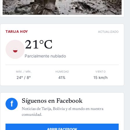
TARIJA HOY
ACTUALIZADO
21°C
◒
Parcialmente nublado
MÁX. / MÍN.
HUMEDAD
VIENTO
24° / 8°
41%
15 km/h
Síguenos en Facebook
f
Noticias de Tarija, Bolivia y el mundo en nuestra
comunidad.
ABRIR FACEBOOK