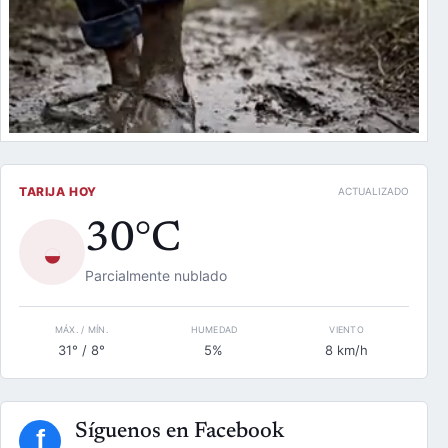
TARIJA HOY
ACTUALIZADO
30°C
◒
Parcialmente nublado
MÁX. / MÍN.
HUMEDAD
VIENTO
31° / 8°
5%
8 km/h
Síguenos en Facebook
f