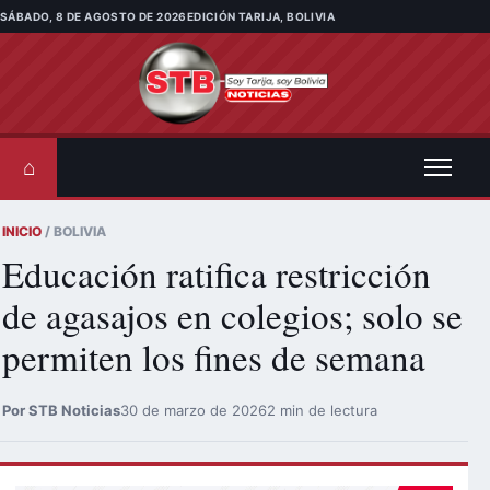
Saltar al contenido
SÁBADO, 8 DE AGOSTO DE 2026
EDICIÓN TARIJA, BOLIVIA
⌂
INICIO
/ BOLIVIA
Educación ratifica restricción
de agasajos en colegios; solo se
permiten los fines de semana
Por STB Noticias
30 de marzo de 2026
2 min de lectura