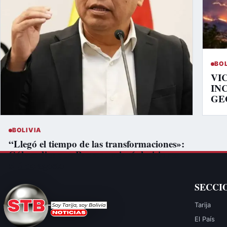
BO
VI
IN
GE
BOLIVIA
“Llegó el tiempo de las transformaciones»:
Gálvez dice que Paz anunciará decisiones
el 6 de agosto
SECCI
Tarija
El País