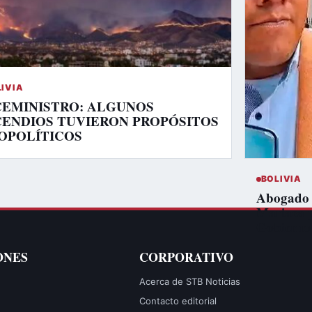
LIVIA
CEMINISTRO: ALGUNOS
CENDIOS TUVIERON PROPÓSITOS
OPOLÍTICOS
BOLIVIA
Abogado d
Mariaca 
Gobierno
ONES
CORPORATIVO
Acerca de STB Noticias
Contacto editorial