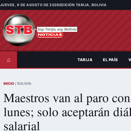
Saltar al contenido
JUEVES, 6 DE AGOSTO DE 2026
EDICIÓN TARIJA, BOLIVIA
⌂
TARIJA
EL PAÍS
V
INICIO
/ BOLIVIA
Maestros van al paro con
lunes; solo aceptarán diá
salarial