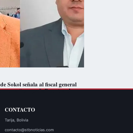
e Sokol señala al fiscal general
por una “campaña” contra el
CONTACTO
Tarija, Bolivia
contacto@stbnoticias.com