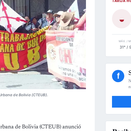
TARIJA H
◒
MÁX. / M
31° / 
f
N
n
Urbana de Bolivia (CTEUB).
Urbana de Bolivia (CTEUB) anunció