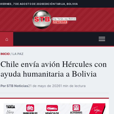
Saltar al contenido
VIERNES, 7 DE AGOSTO DE 2026
EDICIÓN TARIJA, BOLIVIA
⌂
INICIO
/ LA PAZ
Chile envía avión Hércules con
ayuda humanitaria a Bolivia
Por STB Noticias
21 de mayo de 2026
1 min de lectura