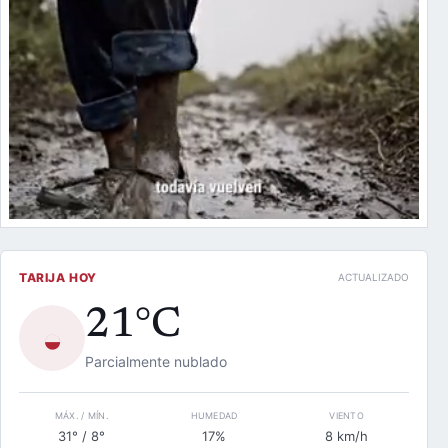
TARIJA HOY
ACTUALIZADO
21°C
◒
Parcialmente nublado
MÁX. / MÍN.
HUMEDAD
VIENTO
31° / 8°
17%
8 km/h