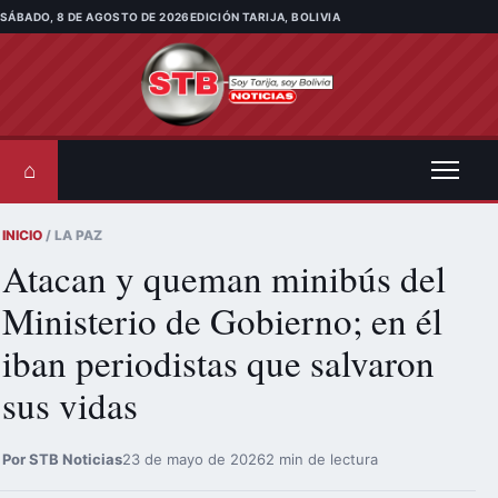
Saltar al contenido
SÁBADO, 8 DE AGOSTO DE 2026
EDICIÓN TARIJA, BOLIVIA
⌂
INICIO
/ LA PAZ
Atacan y queman minibús del
Ministerio de Gobierno; en él
iban periodistas que salvaron
sus vidas
Por STB Noticias
23 de mayo de 2026
2 min de lectura