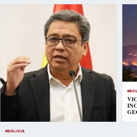
BO
VI
IN
GE
BOLIVIA