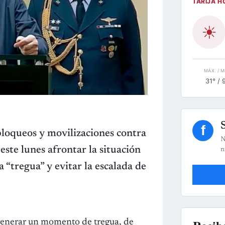
TARIJA H
☀
MÁX. / M
31° / 
f
loqueos y movilizaciones contra
N
este lunes afrontar la situación
n
“tregua” y evitar la escalada de
generar un momento de tregua, de