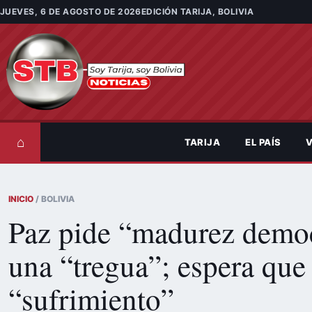
Saltar al contenido
JUEVES, 6 DE AGOSTO DE 2026
EDICIÓN TARIJA, BOLIVIA
⌂
TARIJA
EL PAÍS
V
INICIO
/ BOLIVIA
Paz pide “madurez democ
una “tregua”; espera que
“sufrimiento”