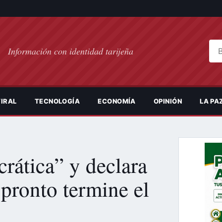
Bus
Información con identidad tarijeña
IRAL
TECNOLOGÍA
ECONOMÍA
OPINIÓN
LA PA
rática” y declara
 pronto termine el