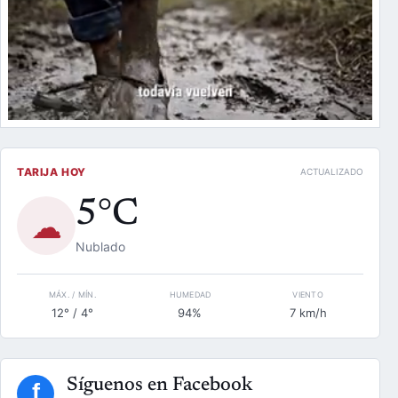
TARIJA HOY
ACTUALIZADO
5°C
☁
Nublado
MÁX. / MÍN.
HUMEDAD
VIENTO
12° / 4°
94%
7 km/h
Síguenos en Facebook
f