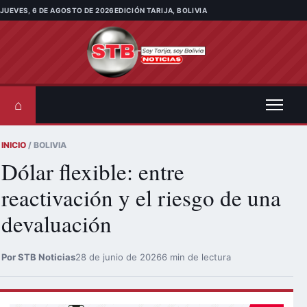
Saltar al contenido
JUEVES, 6 DE AGOSTO DE 2026
EDICIÓN TARIJA, BOLIVIA
⌂
INICIO
/ BOLIVIA
Dólar flexible: entre
reactivación y el riesgo de una
devaluación
Por STB Noticias
28 de junio de 2026
6 min de lectura