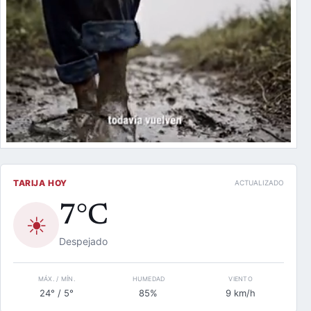
TARIJA HOY
ACTUALIZADO
7°C
☀
Despejado
MÁX. / MÍN.
HUMEDAD
VIENTO
24° / 5°
85%
9 km/h