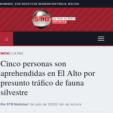
Saltar al contenido
DOMINGO, 9 DE AGOSTO DE 2026
EDICIÓN TARIJA, BOLIVIA
⌂
INICIO
/ LA PAZ
Cinco personas son
aprehendidas en El Alto por
presunto tráfico de fauna
silvestre
Por STB Noticias
1 de julio de 2026
2 min de lectura