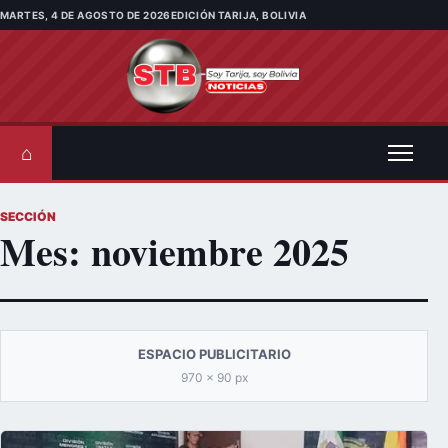
Saltar al contenido
MARTES, 4 DE AGOSTO DE 2026
EDICIÓN TARIJA, BOLIVIA
⌂
SECCIÓN
Mes:
noviembre 2025
ESPACIO PUBLICITARIO
970 × 90 px