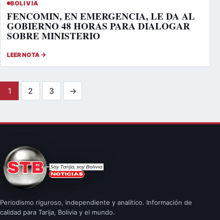
BOLIVIA
FENCOMIN, EN EMERGENCIA, LE DA AL
GOBIERNO 48 HORAS PARA DIALOGAR
SOBRE MINISTERIO
LEER NOTA →
Paginación de entradas
1
2
3
→
Periodismo riguroso, independiente y analítico. Información de
calidad para Tarija, Bolivia y el mundo.