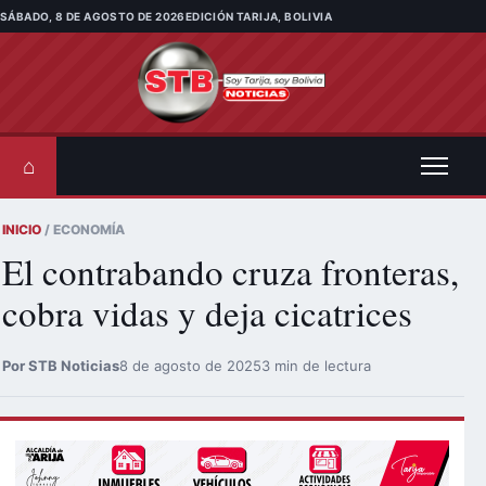
Saltar al contenido
SÁBADO, 8 DE AGOSTO DE 2026
EDICIÓN TARIJA, BOLIVIA
⌂
INICIO
/ ECONOMÍA
El contrabando cruza fronteras,
cobra vidas y deja cicatrices
Por STB Noticias
8 de agosto de 2025
3 min de lectura